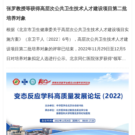
张罗教授等获得高层次公共卫生技术人才建设项目第二批
魏庆宇担任副主任委员，选举
王成硕
、
张媛
担任秘书长和副秘书
培养对象
长，并推举了总会理事和常务理事候选人。
张罗
主任委员代表第二
届…
根据《北京市卫生健康委关于高层次公共卫生技术人才建设项目实
施方案》（京卫干人〔2022〕6号），高层次公共卫生技术人才建
设项目第二批培养对象的评审已结束，2022年11月29日至12月5
日对培养对象拟定人选进行公示。北京同仁医院
张罗
获得“领军人
才”培养对象，眼肌科傅晶、眼角膜科接英、足踝外科张明珠获
得“学科带头人”培养对象，北京市耳鼻咽喉科研究所
王硕
、传统医
学科
陈陆泉
获得“学科骨干”培养对象。http://wjw.beijing.gov…