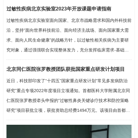
过敏性疾病北京实验室2023年开放课题申请指南
过敏性疾病北京实验室面向国家、北京市战略需求和国内外科技前
沿，坚持“面向世界科技前沿、面向经济主战场、面向国家重大需
求、面向人民生命健康”的战略方针，以过敏性相关疾病为主要研
究对象，通过强强联合实现整体发力，充分发挥临床需求-基础研
究-技术研发-产业转化链条无缝对接和传动作用，将该实验室建设
北京同仁医院张罗教授团队获批国家重点研发计划项目
成为以过敏性疾病研究为主、融合多学科优势的人才培养基地和研
发中心，推动北京地区在过敏性疾病研究领域成为国内领先…
近日，科技部印发了“十四五”国家重点研发计划“常见多发病防治
研究”重点专项2022年度项目立项通知。首都医科大学附属北京同
仁医院
张罗
教授牵头申报的“过敏性鼻炎关键诊疗技术和防控策略
研究”项目获批立项，获批资助总经费1494万元。该项目由首都医
科大学附属北京同仁医院牵头，联合复旦大学附属眼耳鼻喉科医
院、中山大学附属第三医院、首都医科大学、烟台毓璜顶医院、华