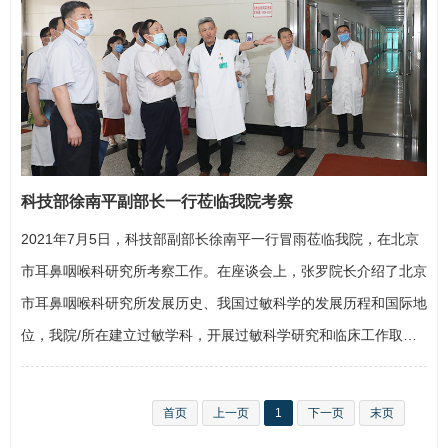
联合首都医科大学附属北京世纪坛医院、清华大学医学院、中国科
学院动物研究所、生物芯片北京国家工程研究中心（暨博奥…
科技部徐南平副部长一行莅临我院考察
2021年7月5日，科技部副部长徐南平一行冒雨莅临我院，在北京
市耳鼻咽喉科研究所考察工作。在座谈会上，
张罗
院长介绍了北京
市耳鼻咽喉科研究所发展历史、我国过敏科学的发展历程和国际地
位，我院/所在建立过敏学科，开展过敏科学研究和临床工作取得
的成绩，不断加强国内国际合作，共同推进中国过敏科学研究达到
国际前沿和“领跑”水平。徐南平副部长详细听取了汇报，就申请建
首页
上一页
1
下一页
末页
立国家临床研究中心等发展目标和规划做出了具体指示。